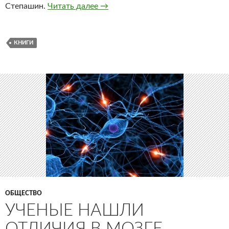
Степашин.
Читать далее
Впервые за последние 25 лет в Р
→
КНИГИ
ОБЩЕСТВО
УЧЕНЫЕ НАШЛИ
ОТЛИЧИЯ В МОЗГЕ