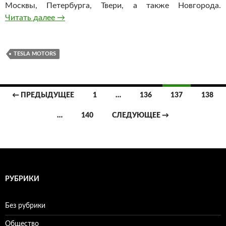
Москвы, Петербурга, Твери, а также Новгорода.
Читать далее
Tesla Motors откроет шесть заправок в Росси
→
TESLA MOTORS
← ПРЕДЫДУЩЕЕ
1
…
136
137
138
Навигация
…
140
СЛЕДУЮЩЕЕ →
по
записям
РУБРИКИ
Без рубрики
Общество