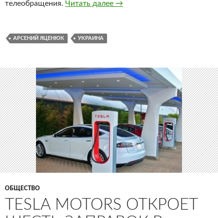
телеобращения.
Читать далее
Премьер-министр Украины Я
→
АРСЕНИЙ ЯЦЕНЮК
УКРАИНА
ОБЩЕСТВО
TESLA MOTORS ОТКРОЕТ