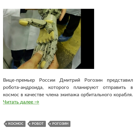
Вице-премьер России Дмитрий Рогозин представил
робота-андроида, которого планируют отправить в
космос в качестве члена экипажа орбитального корабля.
Читать далее
В России создали робота Федора для иссле
→
КОСМОС
РОБОТ
РОГОЗИН