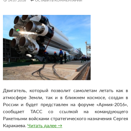
14.07.2016
ОСТАВИТЬ КОММЕНТАРИЙ
Двигатель, который позволит самолетам летать как в
атмосфере Земли, так и в ближнем космосе, создан в
России и будет представлен на форуме «Армия-2016»,
сообщает ТАСС со ссылкой на командующего
Ракетными войсками стратегического назначения Сергея
Каракаева.
Читать далее
Авиадвигатель для полетов в бл
→