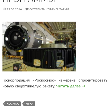
22.08.2016
ОСТАВИТЬ КОММЕНТАРИЙ
Госкорпорация «Роскосмос» намерена спроектировать
новую сверхтяжелую ракету.
Читать далее
Роскосмос про
→
КОСМОС
ЛУНА