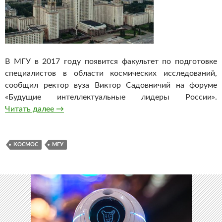
В МГУ в 2017 году появится факультет по подготовке
специалистов в области космических исследований,
сообщил ректор вуза Виктор Садовничий на форуме
«Будущие интеллектуальные лидеры России».
Читать далее
МГУ откроет факультет подготовки специал
→
КОСМОС
МГУ