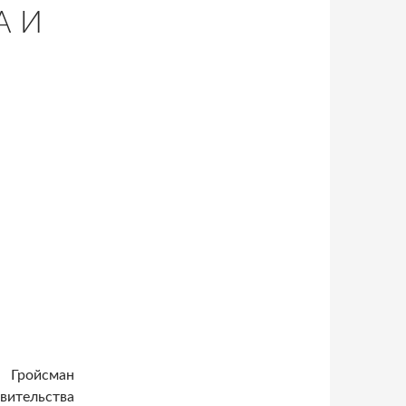
А И
 Гройсман
вительства