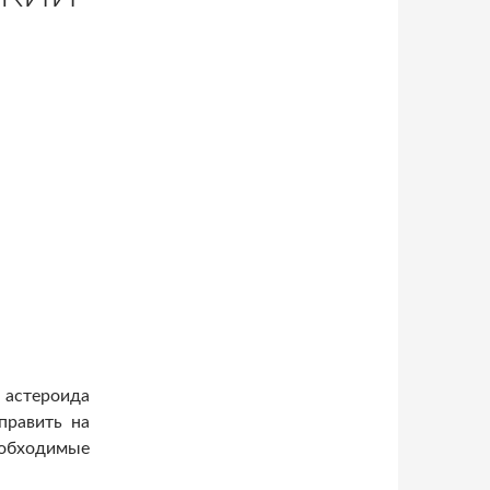
астероида
править на
бходимые
ь из астероида космический корабль