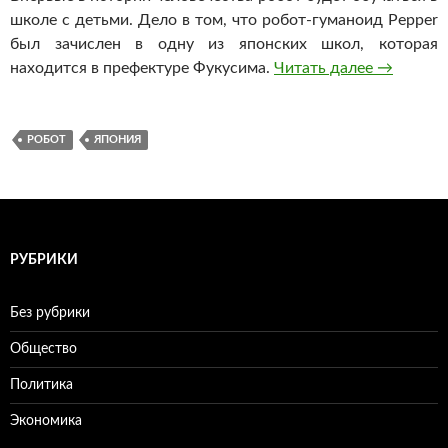
школе с детьми. Дело в том, что робот-гуманоид Pepper
был зачислен в одну из японских школ, которая
находится в префектуре Фукусима.
Читать далее
В Японии
→
РОБОТ
ЯПОНИЯ
РУБРИКИ
Без рубрики
Общество
Политика
Экономика