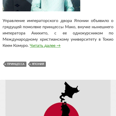
Управление императорского двора Японии объявило о
грядущей помолвке принцессы Мако, внучке нынешнего
императора Акихито, с ее однокурсником по
Международному христианскому университету в Токио
Кеем Комуро.
Читать далее
Японская принцесса отказалас
→
ПРИНЦЕССА
ЯПОНИЯ