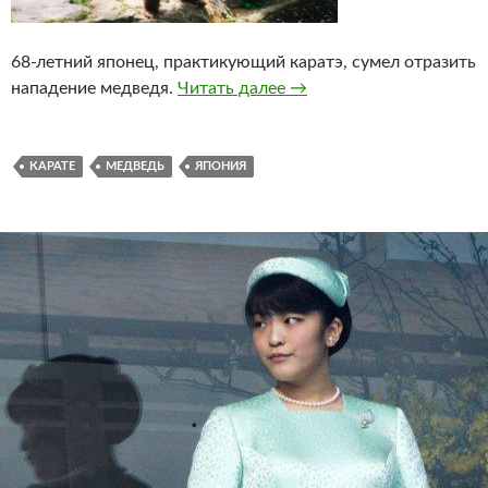
68-летний японец, практикующий каратэ, сумел отразить
нападение медведя.
Читать далее
Японец отразил нападе
→
КАРАТЕ
МЕДВЕДЬ
ЯПОНИЯ