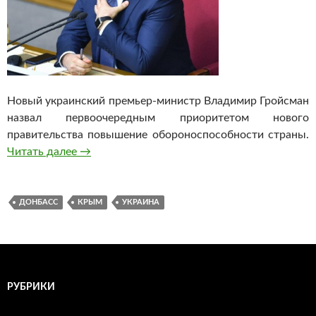
Новый украинский премьер-министр Владимир Гройсман
назвал первоочередным приоритетом нового
правительства повышение обороноспособности страны.
Читать далее
Гройсман: Киев никогда не признает отсоед
→
ДОНБАСС
КРЫМ
УКРАИНА
РУБРИКИ