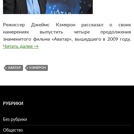
Режиссер Джеймс Кэмерон рассказал о своих
намерениях выпустить четыре продолжения
знаменитого фильма «Аватар», вышедшего в 2009 году.
Читать далее
Джеймс Кэмерон намерен снять четыре про
→
АВАТАР
КЭМЕРОН
РУБРИКИ
Без рубрики
Общество