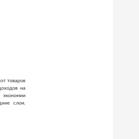
 от товаров
доходов на
м экономии
ние слои.
 тратить на еду более 50% доходов