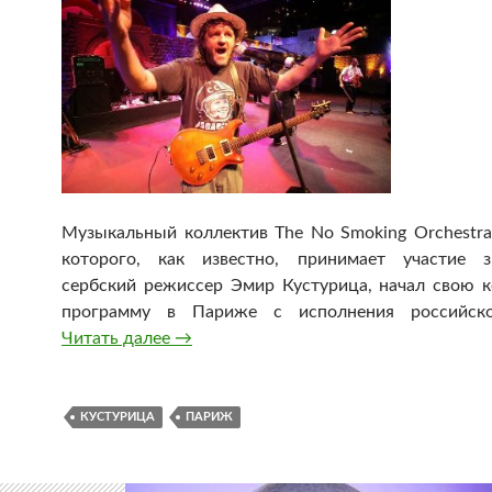
Музыкальный коллектив The No Smoking Orchestra,
которого, как известно, принимает участие з
сербский режиссер Эмир Кустурица, начал свою 
программу в Париже с исполнения российско
Читать далее
Кустурица начал концерт в Париже с 
→
КУСТУРИЦА
ПАРИЖ