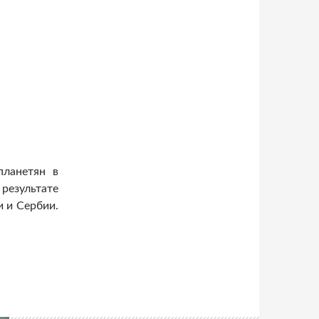
планетян в
езультате
 и Сербии.
ланетян