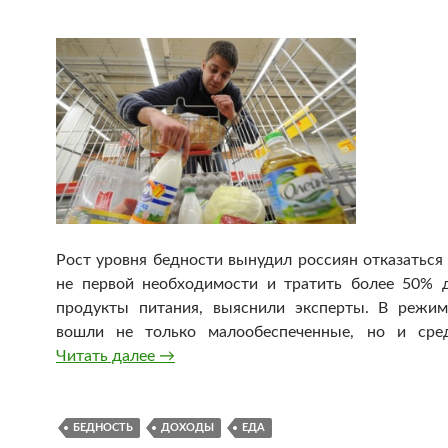
Рост уровня бедности вынудил россиян отказаться
не первой необходимости и тратить более 50% 
продукты питания, выяснили эксперты. В режи
вошли не только малообеспеченные, но и сред
Читать далее
Россияне впервые за восемь лет стали
→
БЕДНОСТЬ
ДОХОДЫ
ЕДА