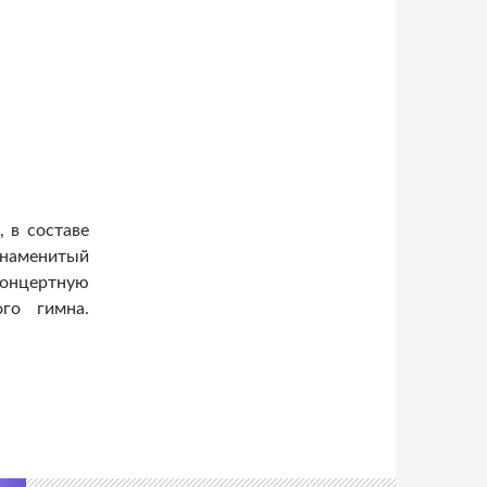
 в составе
наменитый
концертную
го гимна.
российского гимна