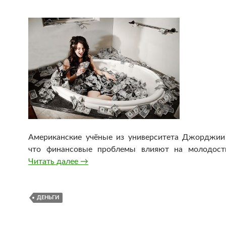
Американские учёные из университета Джорджии
что финансовые проблемы влияют на молодост
Читать далее
Женщины стареют быстрее от нехватк
→
ДЕНЬГИ