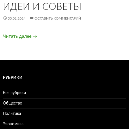
ИДЕИ И СОВЕТЫ
30.01.2024
ОСТАВИТЬ КОММЕНТАРИЙ
Читать далее
Дизайн маленькой ванной комнаты: идеи и 
→
РУБРИКИ
Без рубрики
Общество
Политика
Экономика