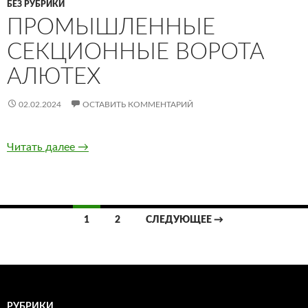
БЕЗ РУБРИКИ
ПРОМЫШЛЕННЫЕ
СЕКЦИОННЫЕ ВОРОТА
АЛЮТЕХ
02.02.2024
ОСТАВИТЬ КОММЕНТАРИЙ
Читать далее
Промышленные секционные ворота Алютех
→
1
2
СЛЕДУЮЩЕЕ →
Навигация
по
записям
РУБРИКИ