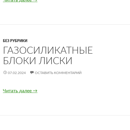
Читать далее
Почему могут выпадать волосы
→
БЕЗ РУБРИКИ
ГАЗОСИЛИКАТНЫЕ
БЛОКИ ЛИСКИ
07.02.2024
ОСТАВИТЬ КОММЕНТАРИЙ
Читать далее
Газосиликатные блоки Лиски
→