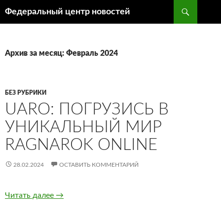
Поиск
Федеральный центр новостей
ПЕРЕЙТИ
К
СОДЕРЖИМОМУ
Архив за месяц: Февраль 2024
БЕЗ РУБРИКИ
UARO: ПОГРУЗИСЬ В
УНИКАЛЬНЫЙ МИР
RAGNAROK ONLINE
28.02.2024
ОСТАВИТЬ КОММЕНТАРИЙ
Читать далее
uaRO: Погрузись в Уникальный Мир Ragnarok
→