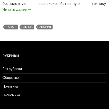
беспилотную сельскохозяйственную технику.
Читать далее
Япония потратит $37 млн на замену фермер
→
РОБОТ
ФЕРМА
ЯПОНИЯ
РУБРИКИ
Без рубрики
Общество
Политика
Экономика