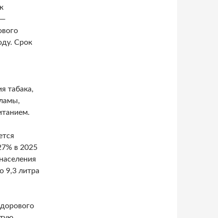
к
 —
ового
оду. Срок
я табака,
кламы,
итанием.
ется
 27% в 2025
 населения
о 9,3 литра
здорового
ытую