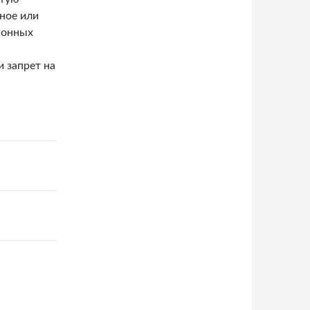
ное или
ионных
 запрет на