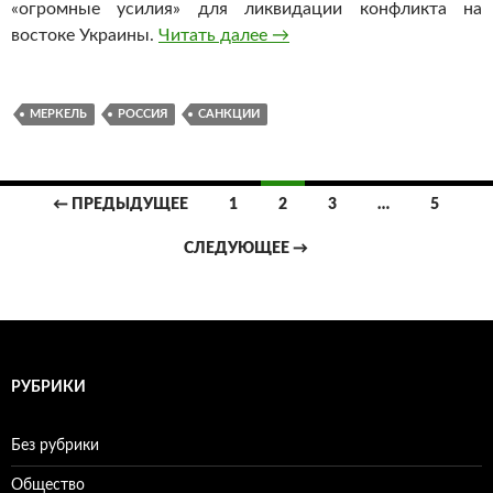
«огромные усилия» для ликвидации конфликта на
востоке Украины.
Читать далее
Ангела Меркель призналас
→
МЕРКЕЛЬ
РОССИЯ
САНКЦИИ
← ПРЕДЫДУЩЕЕ
1
2
3
…
5
Навигация
СЛЕДУЮЩЕЕ →
по
записям
РУБРИКИ
Без рубрики
Общество