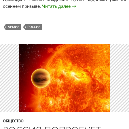
осеннем призыве.
Читать далее
В России с 1 октября объ
→
АРМИЯ
РОССИЯ
ОБЩЕСТВО