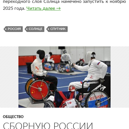
переходного слоя Солнца намечено запустить к ноябрю
2025 года.
Читать далее
Россия попробует запустить спут
→
РОССИЯ
СОЛНЦЕ
СПУТНИК
ОБЩЕСТВО
СБОРНУЮ РОССИИ