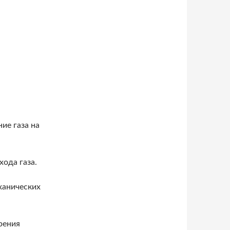
ие газа на
хода газа.
ханических
рения