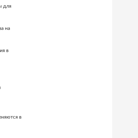
ы для
за на
ия в
м
еняются в