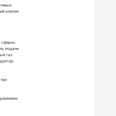
ючевых
ий клапан
 сферах,
оль подачи
ый газ.
дуктор:
ство
дованием.