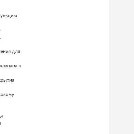
функцию:
о
.
ения для
клапана к
крытия
зовому
ны
и