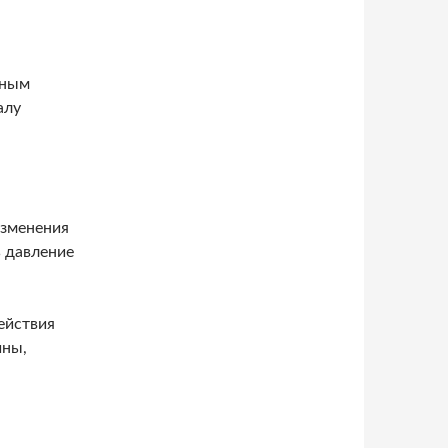
чным
алу
изменения
ь давление
ействия
ины,