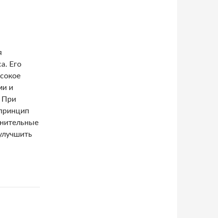
я
а. Его
ысокое
ми и
 При
 принцип
лнительные
 улучшить