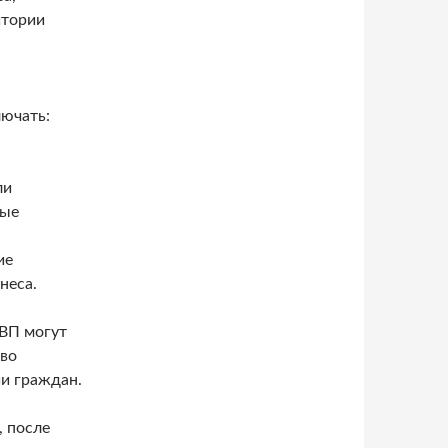
итории
лючать:
ли
ные
ие
неса.
РВП могут
тво
и граждан.
, после