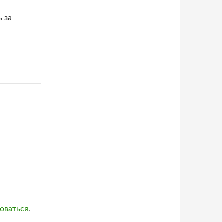
 за
оваться
.