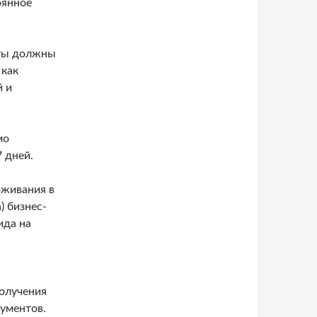
оянное
нты должны
 как
й и
мо
 дней.
оживания в
) бизнес-
ида на
получения
ументов.