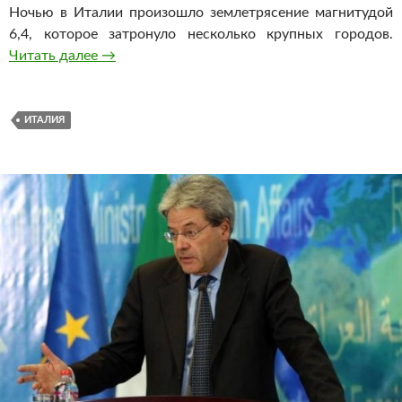
Ночью в Италии произошло землетрясение магнитудой
6,4, которое затронуло несколько крупных городов.
Читать далее
Число жертв землетрясения в Италии превы
→
ИТАЛИЯ