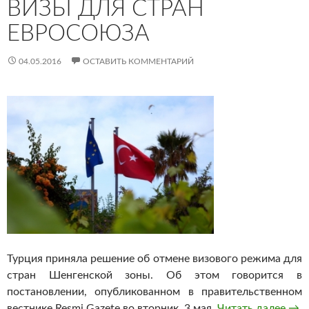
ВИЗЫ ДЛЯ СТРАН
ЕВРОСОЮЗА
04.05.2016
ОСТАВИТЬ КОММЕНТАРИЙ
Турция приняла решение об отмене визового режима для
стран Шенгенской зоны. Об этом говорится в
постановлении, опубликованном в правительственном
вестнике Resmi Gazete во вторник, 3 мая.
Читать далее
Тур
→