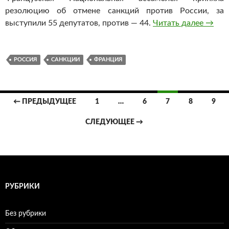
резолюцию об отмене санкций против России, за
выступили 55 депутатов, против — 44.
Читать далее
Франц
→
РОССИЯ
САНКЦИИ
ФРАНЦИЯ
← ПРЕДЫДУЩЕЕ
1
…
6
7
8
9
Навигация
СЛЕДУЮЩЕЕ →
по
записям
РУБРИКИ
Без рубрики