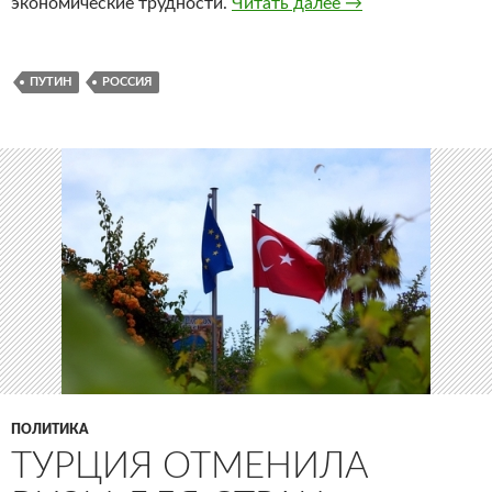
экономические трудности.
Читать далее
82% россиян одо
→
ПУТИН
РОССИЯ
ПОЛИТИКА
ТУРЦИЯ ОТМЕНИЛА