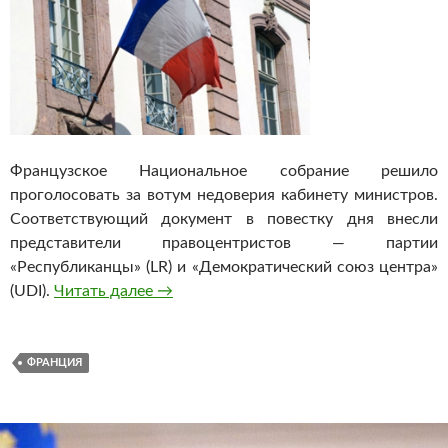
Французское Национальное собрание решило
проголосовать за вотум недоверия кабинету министров.
Соответствующий документ в повестку дня внесли
представители правоцентристов — партии
«Республиканцы» (LR) и «Демократический союз центра»
(UDI).
Читать далее
Французские депутаты выдвинули вот
→
ФРАНЦИЯ