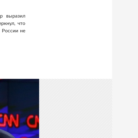
р выразил
ркнул, что
 России не
ся за возвращение России в G8