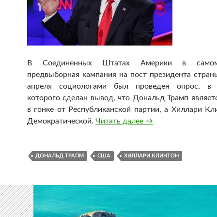
В Соединенных Штатах Америки в самом
предвыборная кампания на пост президента страны
апреля социологами был проведен опрос, в р
которого сделан вывод, что Дональд Трамп являет
в гонке от Республиканской партии, а Хиллари Кл
Демократической.
Читать далее
Стали известены л
→
ДОНАЛЬД ТРАПМ
США
ХИЛЛАРИ КЛИНТОН