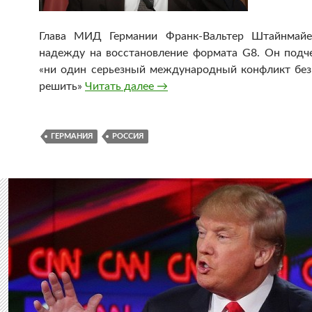
Глава МИД Германии Франк-Вальтер Штайнмайе
надежду на восстановление формата G8. Он подче
«ни один серьезный международный конфликт без
решить»
Читать далее
Глава МИД Германии высказал
→
ГЕРМАНИЯ
РОССИЯ