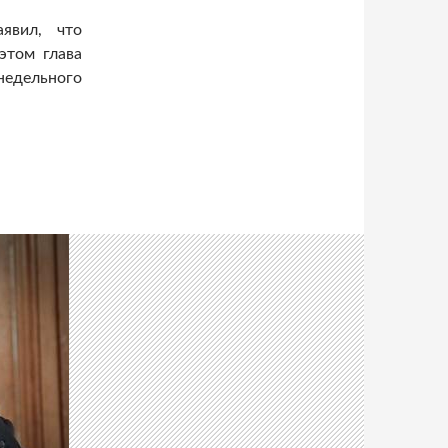
явил, что
этом глава
дельного
аины Яценюк уходит в отставку