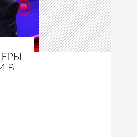
ДЕРЫ
И В