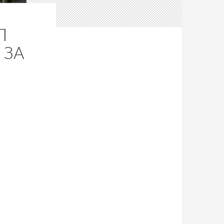
Л
 ЗА