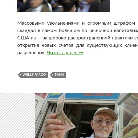
Массовыми увольнениями и огромным штрафом з
скандал в самом большом по рыночной капитализ
США из — за широко распространенной практики с
открытия новых счетов для существующих клиен
разрешения.
Читать далее
Крупный банк уволил тыс
→
WELLS FARGO
БАНК