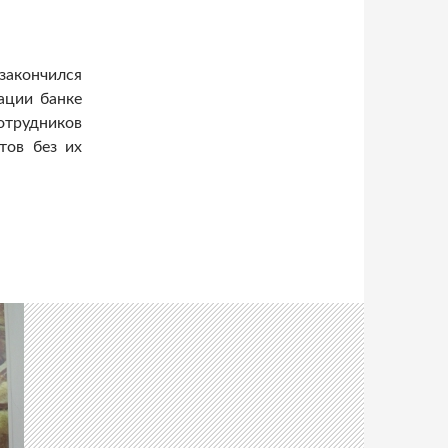
акончился
ации банке
отрудников
тов без их
ячи сотрудников за слишком активное выполнение KPI