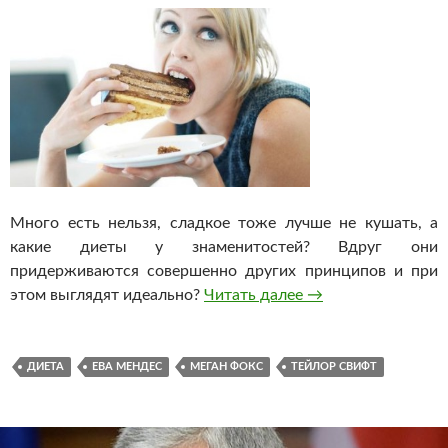
Много есть нельзя, сладкое тоже лучше не кушать, а
какие диеты у знаменитостей? Вдруг они
придерживаются совершенно других принципов и при
этом выглядят идеально?
Читать далее
Названы самые эф
→
ДИЕТА
ЕВА МЕНДЕС
МЕГАН ФОКС
ТЕЙЛОР СВИФТ