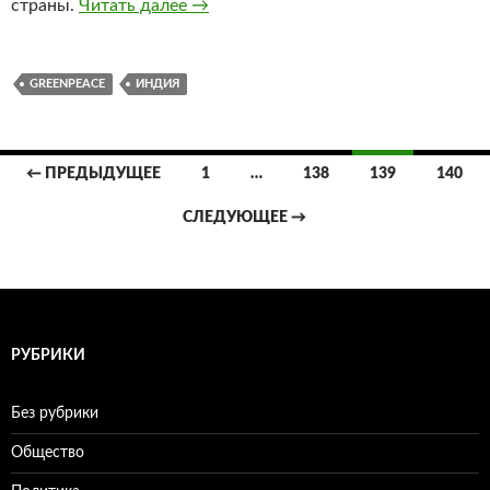
страны.
Читать далее
В Индии запрещен Greenpeace
→
GREENPEACE
ИНДИЯ
← ПРЕДЫДУЩЕЕ
1
…
138
139
140
Навигация
СЛЕДУЮЩЕЕ →
по
записям
РУБРИКИ
Без рубрики
Общество