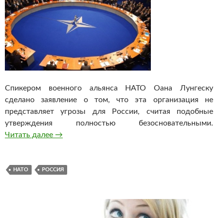
Спикером военного альянса НАТО Оана Лунгеску
сделано заявление о том, что эта организация не
представляет угрозы для России, считая подобные
утверждения полностью безосновательными.
Читать далее
НАТО заявляет, что не угрожает России
→
НАТО
РОССИЯ