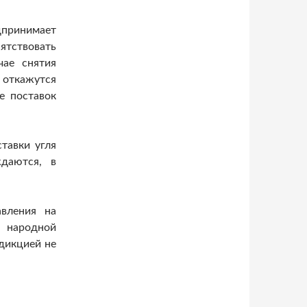
дпринимает
тствовать
чае снятия
 откажутся
е поставок
тавки угля
даются, в
авления на
 народной
дикцией не