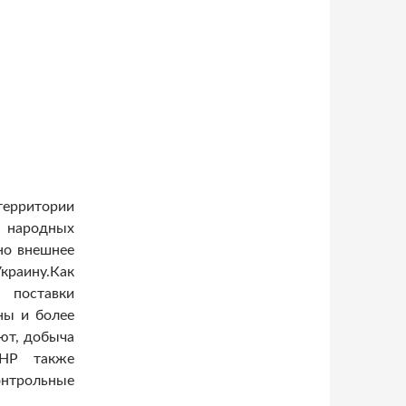
рритории
 народных
ено внешнее
раину.
Как
поставки
ны и более
ают, добыча
ЛНР также
онтрольные