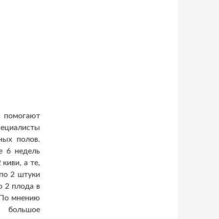
и помогают
ециалисты
ных полов.
е 6 недель
киви, а те,
 по 2 штуки
о 2 плода в
. По мнению
т большое