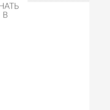
НАТЬ
 В