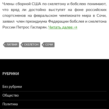
Члены сборной США по скелетону и бобслею понимают,
что вряд ли достойно выступят на фоне российских
спортсменов на февральском чемпионате мира в Сочи,
заявил член президиума Федерации бобслея и скелетона
России Петрос Гаспарян.
Читать далее
Сборная Латвии по
→
ЛАТВИЯ
СКЕЛЕТОН
СОЧИ
РУБРИКИ
Без рубрики
Общество
Политика