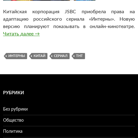
Китайская корпорация JSBC приобрела права на
адаптацию российского сериала «Интерны». Новую
версию планируют показывать в онлайн-кинотеатре.
Читать далее
ТНТ продал формат сериала «Интерны» в Ки
→
ИНТЕРНЫ
КИТАЙ
СЕРИАЛ
ТНТ
РУБРИКИ
Без рубрики
Общество
Политика