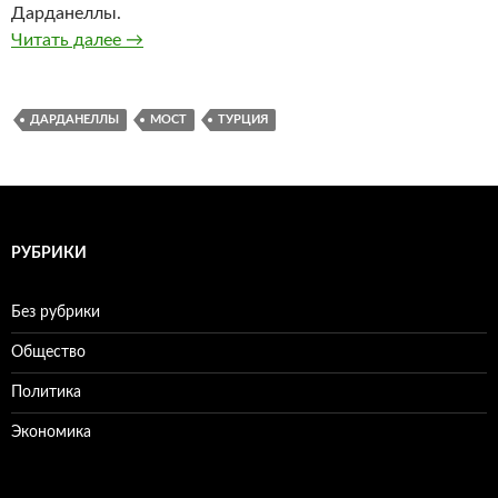
Дарданеллы.
Читать далее
В Турции начали строить мост через проли
→
ДАРДАНЕЛЛЫ
МОСТ
ТУРЦИЯ
РУБРИКИ
Без рубрики
Общество
Политика
Экономика