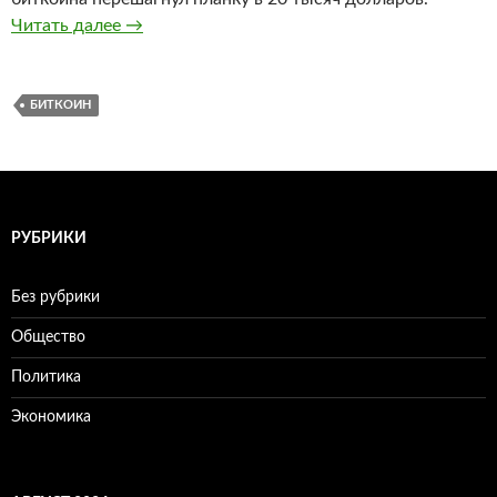
Читать далее
Биткоин перешагнул отметку в 20 тысяч дол
→
БИТКОИН
РУБРИКИ
Без рубрики
Общество
Политика
Экономика