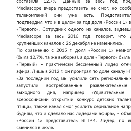
составила 12,7%. Данные за весь год пред
Mediascope вчера предоставить не смог, но сооб
телекомпаний они уже есть. Представите
подтвердил, что и в целом за год доля «России 1» 
«Первого». Сотрудник одного из каналов, видев
Mediascope за весь 2016 год, говорит, что 
крупнейших каналов с 26 декабря не изменились.
По сравнению с 2015 г. доля «России 1» немно
(была 12,7%, та же выборка), а доля «Первого» была
«Первый» – практически бессменный лидер отеч
эфира. Лишь в 2012 г. он проиграл по доле каналу Н
«За последний год мы усилили сеть региональных
запустили востребованные развлекательны
выходного дня, например «Удивительные
всероссийский открытый конкурс детских талан
птица», также канал смог усилить сериальное нап
будням, что и сделало нас лидерами эфира», – объ
«России 1» представитель ВГТРК. Лидер, по е
сменился в июле.