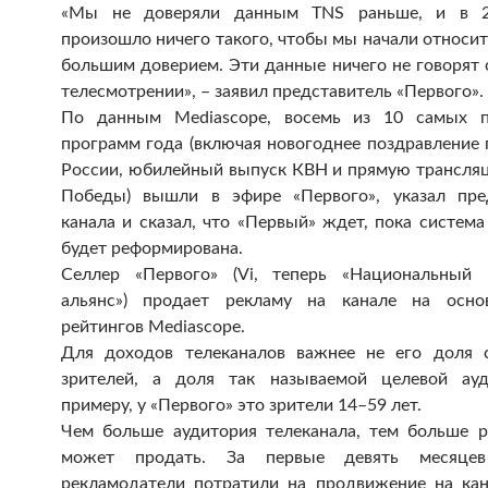
«Мы не доверяли данным TNS раньше, и в 2
произошло ничего такого, чтобы мы начали относит
большим доверием. Эти данные ничего не говорят 
телесмотрении», – заявил представитель «Первого».
По данным Media­scope, восемь из 10 самых п
программ года (включая новогоднее поздравление 
России, юбилейный выпуск КВН и прямую трансля
Победы) вышли в эфире «Первого», указал пре
канала и сказал, что «Первый» ждет, пока систем
будет реформирована.
Селлер «Первого» (Vi, теперь «Национальный 
альянс») продает рекламу на канале на осно
рейтингов Mediascope.
Для доходов телеканалов важнее не его доля 
зрителей, а доля так называемой целевой ауд
примеру, у «Первого» это зрители 14–59 лет.
Чем больше аудитория телеканала, тем больше 
может продать. За первые девять месяце
рекламодатели потратили на продвижение на кан