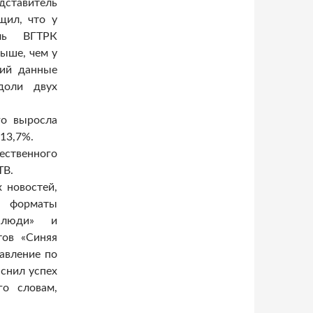
ставитель
щил, что у
ль ВГТРК
выше, чем у
ший данные
доли двух
го выросла
 13,7%.
ественного
ТВ.
 новостей,
е форматы
 люди» и
тов «Синяя
равление по
яснил успех
го словам,