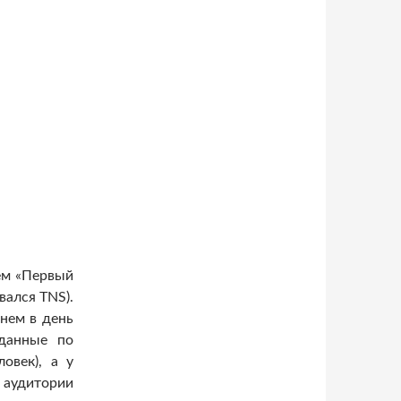
чем «Первый
вался TNS).
днем в день
(данные по
овек), а у
 аудитории