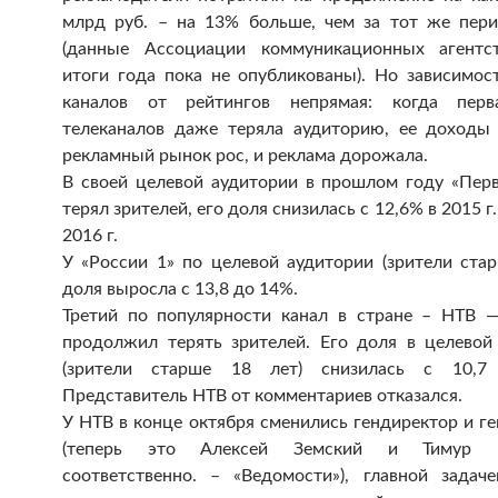
млрд руб. – на 13% больше, чем за тот же пери
(данные Ассоциации коммуникационных агентст
итоги года пока не опубликованы). Но зависимос
каналов от рейтингов непрямая: когда перв
телеканалов даже теряла аудиторию, ее доходы
рекламный рынок рос, и реклама дорожала.
В своей целевой аудитории в прошлом году «Пер
терял зрителей, его доля снизилась с 12,6% в 2015 г.
2016 г.
У «России 1» по целевой аудитории (зрители стар
доля выросла с 13,8 до 14%.
Третий по популярности канал в стране – НТВ —
продолжил терять зрителей. Его доля в целевой
(зрители старше 18 лет) снизилась с 10,7
Представитель НТВ от комментариев отказался.
У НТВ в конце октября сменились гендиректор и г
(теперь это Алексей Земский и Тимур В
соответственно. – «Ведомости»), главной задач