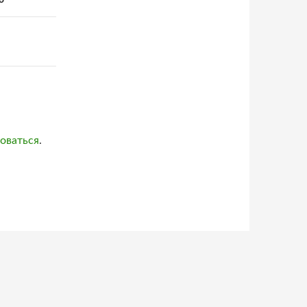
о
оваться
.