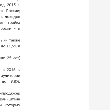
од 2015 г.
в России;
ть доходов
ая тройка
 росли – и
вый» также
 до 11,5% в
ше 25 лет)
 в 2016 г.
 аудитории
 до 9,8%.
енпродюсер
айнштейн
ей которых