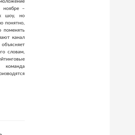
омоложение
В ноябре –
х шоу, но
ло понятно,
о поменять
мают канал
, объясняет
го словам,
ейтинговые
я команда
роизводятся