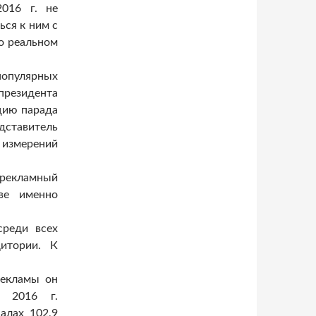
016 г. не
ься к ним с
о реальном
опулярных
президента
цию парада
дставитель
а измерений
рекламный
ве именно
среди всех
итории. К
рекламы он
в 2016 г.
алах 102,9