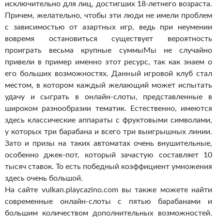
исключительно для лиц, достигших 18-летнего возраста.
Причем, желательно, чтобы эти люди не имели проблем
с зависимостью от азартных игр, ведь при неумении
вовремя остановиться существует вероятность
проиграть весьма крупные суммыМы не случайно
привели в пример именно этот ресурс, так как знаем о
его больших возможностях. Данный игровой клуб стал
местом, в котором каждый желающий может испытать
удачу и сыграть в онлайн-слоты, представленные в
широком разнообразии тематик. Естественно, имеются
здесь классические аппараты с фруктовыми символами,
у которых три барабана и всего три выигрышных линии.
Зато и призы на таких автоматах очень внушительные,
особенно джек-пот, который зачастую составляет 10
тысяч ставок. То есть победный коэффициент умножения
здесь очень большой.
На сайте vulkan.playcazino.com вы также можете найти
современные онлайн-слоты с пятью барабанами и
большим количеством дополнительных возможностей.