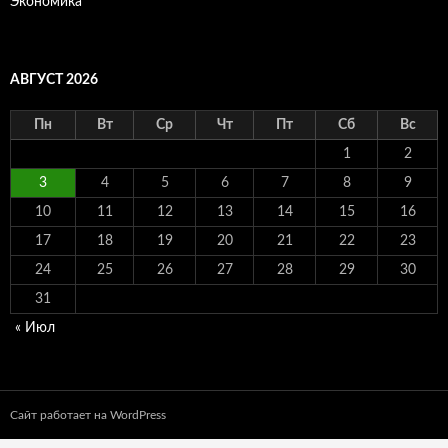
Экономика
АВГУСТ 2026
Пн
Вт
Ср
Чт
Пт
Сб
Вс
1
2
3
4
5
6
7
8
9
10
11
12
13
14
15
16
17
18
19
20
21
22
23
24
25
26
27
28
29
30
31
« Июл
Сайт работает на WordPress