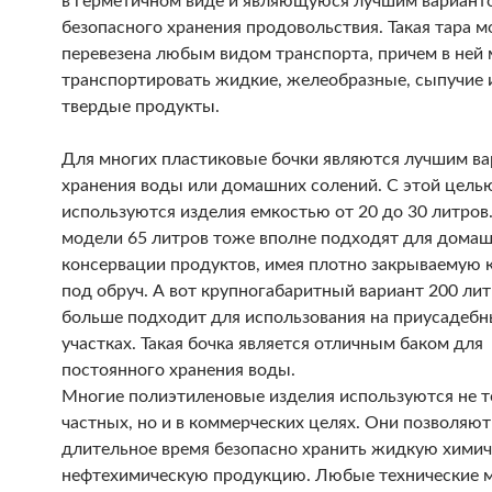
в герметичном виде и являющуюся лучшим вариант
безопасного хранения продовольствия. Такая тара 
перевезена любым видом транспорта, причем в ней
транспортировать жидкие, желеобразные, сыпучие 
твердые продукты.
Для многих пластиковые бочки являются лучшим в
хранения воды или домашних солений. С этой цель
используются изделия емкостью от 20 до 30 литров
модели 65 литров тоже вполне подходят для дома
консервации продуктов, имея плотно закрываемую
под обруч. А вот крупногабаритный вариант 200 ли
больше подходит для использования на приусадеб
участках. Такая бочка является отличным баком для
постоянного хранения воды.
Многие полиэтиленовые изделия используются не т
частных, но и в коммерческих целях. Они позволяют
длительное время безопасно хранить жидкую химич
нефтехимическую продукцию. Любые технические м