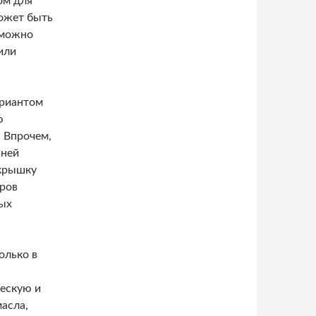
ом для
может быть
 можно
или
ариантом
ю
. Впрочем,
шней
 крышку
тров
ных
олько в
ескую и
асла,