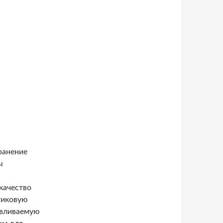
ранение
ы
качество
тиковую
авливаемую