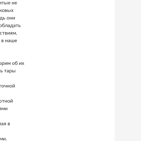
итые не
иковых
едь они
обладать
ствиям.
 в наше
орим об их
ть тары
точной
лютной
ями
пая в
ми.