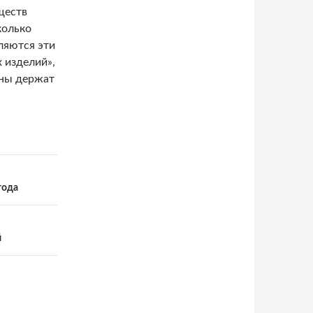
ществ
колько
ляются эти
х изделий»,
ены держат
года
й