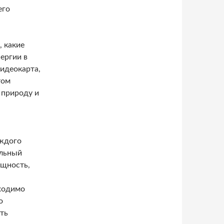
его
, какие
ергии в
идеокарта,
том
 природу и
аждого
альный
ощность,
бходимо
о
ть