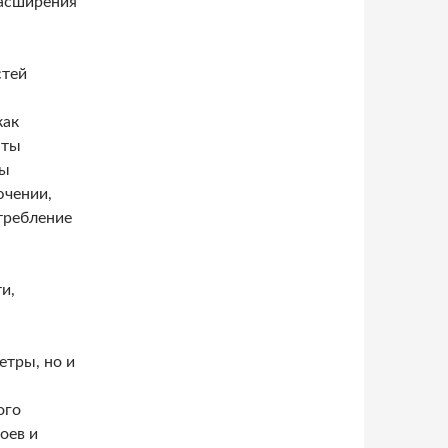
расширения
стей
как
нты
ты
ючении,
требление
и,
етры, но и
ого
оев и