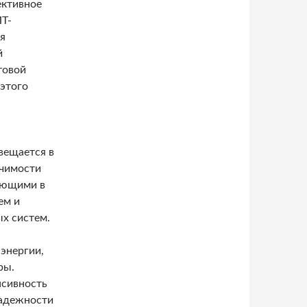
ективное
ИТ-
я
й
товой
этого
вещается в
ачимости
яющими в
ем и
х систем.
энергии,
ры.
нсивность
надежности