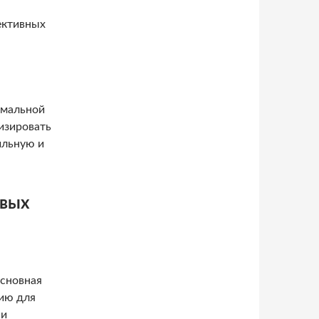
ективных
рмальной
изировать
ильную и
евых
Основная
нию для
ии