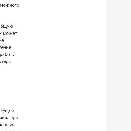
зможного
 общую
ях может
ие
ление
работу
отери
екущее
зки. При
еменные