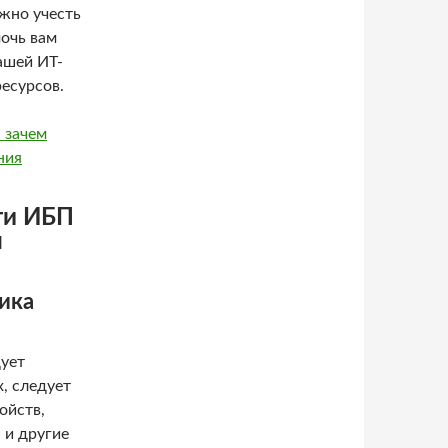
жно учесть
очь вам
ашей ИТ-
есурсов.
 зачем
ния
ти ИБП
ы
ика
ует
, следует
ойств,
 и другие