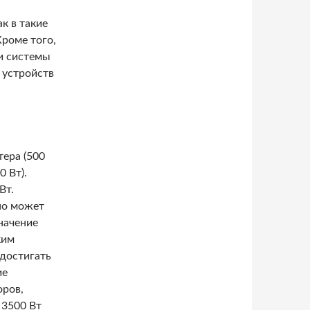
к в такие
Кроме того,
и системы
 устройств
тера (500
0 Вт).
Вт.
но может
начение
ким
 достигать
ие
оров,
 3500 Вт