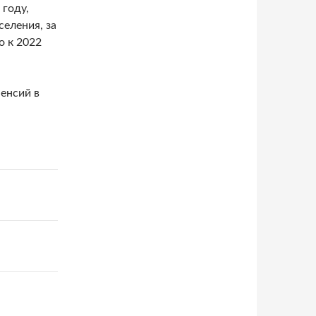
 году,
селения, за
о к 2022
енсий в