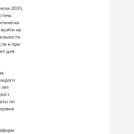
ноза-2035,
стичь
ктически
 выйти на
тельности
сле и при
ет для
на
аждого
 лет
 рост
латы по
уровня
реформ