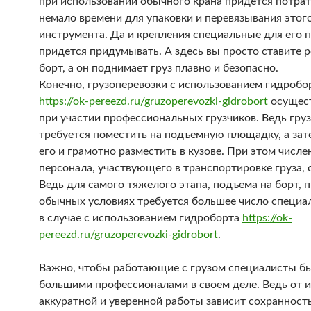
при использовании обычного крана придется потра
немало времени для упаковки и перевязывания этог
инструмента. Да и крепления специальные для его 
придется придумывать. А здесь вы просто ставите р
борт, а он поднимает груз плавно и безопасно.
Конечно, грузоперевозки с использованием гидробо
https://ok-pereezd.ru/gruzoperevozki-gidrobort
осущес
при участии профессиональных грузчиков. Ведь груз
требуется поместить на подъемную площадку, а зат
его и грамотно разместить в кузове. При этом числе
персонала, участвующего в транспортировке груза, 
Ведь для самого тяжелого этапа, подъема на борт, 
обычных условиях требуется большее число специал
в случае с использованием гидроборта
https://ok-
pereezd.ru/gruzoperevozki-gidrobort
.
Важно, чтобы работающие с грузом специалисты б
большими профессионалами в своем деле. Ведь от и
аккуратной и уверенной работы зависит сохранность