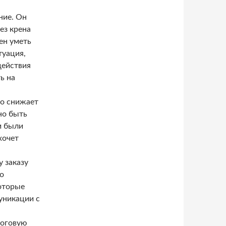
ние. Он
ез крена
ен уметь
туация,
действия
ь на
го снижает
но быть
и были
хочет
 заказу
о
оторые
уникации с
тоговую