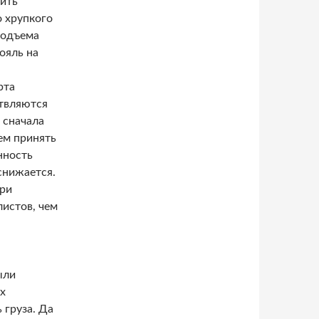
тить
о хрупкого
подъема
ояль на
рта
твляются
 сначала
ем принять
нность
снижается.
при
истов, чем
ыли
х
 груза. Да