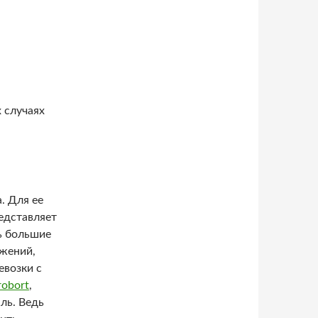
 случаях
.
Для ее
едставляет
ь большие
ижений,
евозки с
robort
,
ль. Ведь