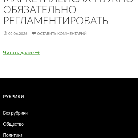
ОБЯЗАТЕЛЬНО
РЕГЛАМЕНТИРОВАТЬ
05.06.2026
ОСТАВИТЬ КОММЕНТАРИЙ
Читать далее
Какие процессы на маркетплейсах нужно об
→
РУБРИКИ
Без рубрики
Общество
Политика