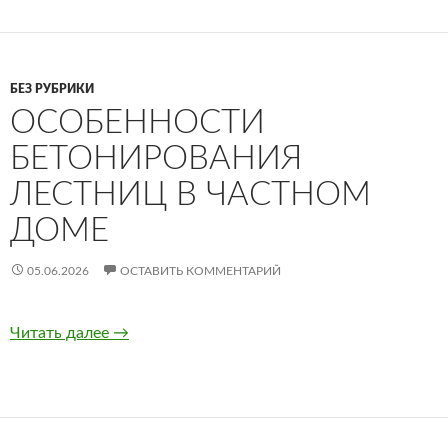
БЕЗ РУБРИКИ
ОСОБЕННОСТИ
БЕТОНИРОВАНИЯ
ЛЕСТНИЦ В ЧАСТНОМ
ДОМЕ
05.06.2026
ОСТАВИТЬ КОММЕНТАРИЙ
Читать далее
Особенности бетонирования лестниц в част
→