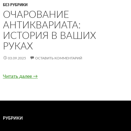
БЕЗ РУБРИКИ
ОЧАРОВАНИЕ
АНТИКВАРИАТА:
ИСТОРИЯ В ВАШИХ
РУКАХ
03.09.2025
ОСТАВИТЬ КОММЕНТАРИЙ
Читать далее
Очарование антиквариата: история в ваших 
→
РУБРИКИ