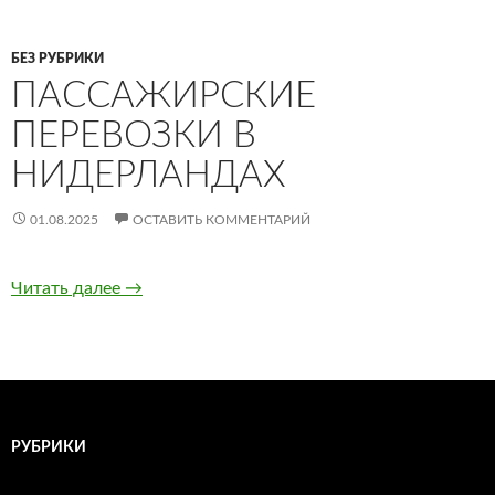
БЕЗ РУБРИКИ
ПАССАЖИРСКИЕ
ПЕРЕВОЗКИ В
НИДЕРЛАНДАХ
01.08.2025
ОСТАВИТЬ КОММЕНТАРИЙ
Читать далее
Пассажирские перевозки в Нидерландах
→
РУБРИКИ